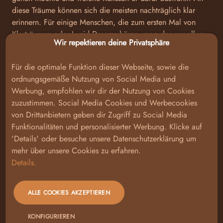
diese Träume können sich die meisten nachträglich klar
erinnern. Für einige Menschen, die zum ersten Mal von
Klarträumen oder Lucid Dreams hören, mag das vor allem
Wir repektieren deine Privatsphäre
nach Esoterik klingen – doch der Klartraum ist auch in der
Wissenschaft ein nachgewiesenes Phänomen!
Für die optimale Funktion dieser Webseite, sowie die
Die Klartraumforschung ist seit dem Ende der siebziger
ordnungsgemäße Nutzung von Social Media und
Jahre anerkannt. In dieser Zeit
gelang es Forschern
Werbung, empfohlen wir dir der Nutzung von Cookies
während der REM-Schlaf-Phase Augenbewegungen von
zuzustimmen. Social Media Cookies und Werbecookies
Versuchspersonen aufzuzeichnen, die zuvor zwischen
von Drittanbietern geben dir Zugriff zu Social Media
Wissenschaftlern und Probanden ausgemacht wurden. Die
Funktionalitäten und personalisierter Werbung. Klicke auf
Schlafenden konnten diese Bewegungen bewusst in ihrem
'Details' oder besuche unsere Datenschutzerklärung um
Schlaf steuern.
mehr über unsere Cookies zu erfahren.
Details.
Zwar bekommt die Klartraumforschung mehr Anerkennung,
als noch vor Jahren, aber es handelt sich nach wie vor um
einen Randbereich der Wissenschaft, der noch viele
ALLE COOKIES AKZEPTIEREN
Fragen offenlässt. Auch wenn verschiedene Studien zu
unterschiedlichen Ergebnissen kommen, ist klar, dass Lucid
KONFIGURIEREN