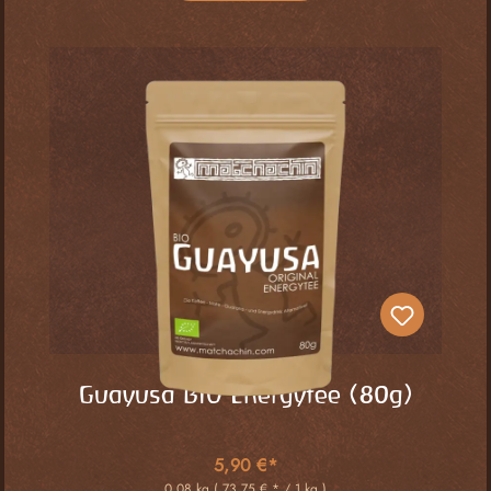
Guayusa BIO Energytee (80g)
5,90 €*
0.08 kg
( 73,75 € * / 1 kg )