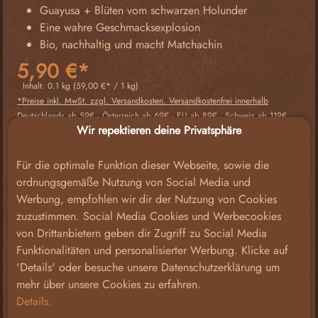
Guayusa + Blüten vom schwarzen Holunder
Eine wahre Geschmacksexplosion
Bio, nachhaltig und macht Matchachin
5,90 €*
Inhalt:
0.1 kg
(59,00 €* / 1 kg)
*Preise inkl. MwSt. zzgl. Versandkosten. Versandkostenfrei innerhalb
Deutschlands ab 59€ - Österreich ab 69€ - EU ab 89€ - Schweiz ab 119€.
Wir repektieren deine Privatsphäre
Sofort verfügbar, Lieferzeit: 1-3 Werktage
Für die optimale Funktion dieser Webseite, sowie die
ordnungsgemäße Nutzung von Social Media und
Produkt Anzahl: Gib den gewünschten Wert e
Werbung, empfohlen wir dir der Nutzung von Cookies
zuzustimmen. Social Media Cookies und Werbecookies
von Drittanbietern geben dir Zugriff zu Social Media
IN DEN WARENKORB
Funktionalitäten und personalisierter Werbung. Klicke auf
'Details' oder besuche unsere Datenschutzerklärung um
Zum Merkzettel hinzufügen
mehr über unsere Cookies zu erfahren.
Bestelle für +
59,00 €
und Du erhältst Deine Bestellung
Details.
versandkostenfrei*