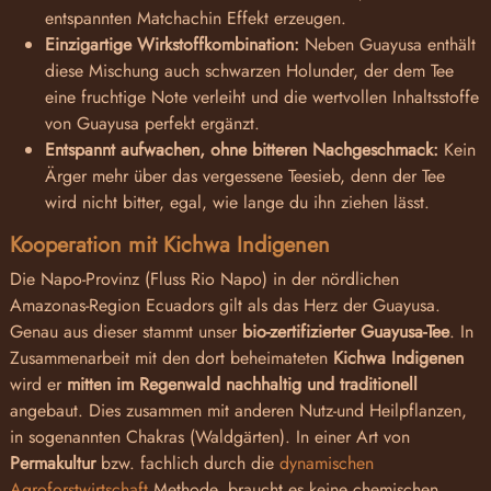
entspannten Matchachin Effekt erzeugen.
Einzigartige Wirkstoffkombination:
Neben Guayusa enthält
diese Mischung auch schwarzen Holunder, der dem Tee
eine fruchtige Note verleiht und die wertvollen Inhaltsstoffe
von Guayusa perfekt ergänzt.
Entspannt aufwachen, ohne bitteren Nachgeschmack:
Kein
Ärger mehr über das vergessene Teesieb, denn der Tee
wird nicht bitter, egal, wie lange du ihn ziehen lässt.
Kooperation mit Kichwa Indigenen
Die Napo-Provinz (Fluss Rio Napo) in der nördlichen
Amazonas-Region Ecuadors gilt als das Herz der Guayusa.
Genau aus dieser stammt unser
bio-zertifizierter Guayusa-Tee
. In
Zusammenarbeit mit den dort beheimateten
Kichwa Indigenen
wird er
mitten im Regenwald nachhaltig und traditionell
angebaut. Dies zusammen mit anderen Nutz-und Heilpflanzen,
in sogenannten Chakras (Waldgärten). In einer Art von
Permakultur
bzw. fachlich durch die
dynamischen
Agroforstwirtschaft
Methode, braucht es keine chemischen