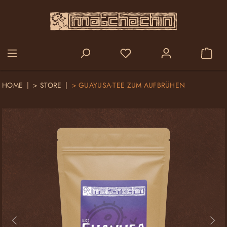
alt springen
HOME
>
STORE
>
GUAYUSA-TEE ZUM AUFBRÜHEN
Bildergalerie überspringen