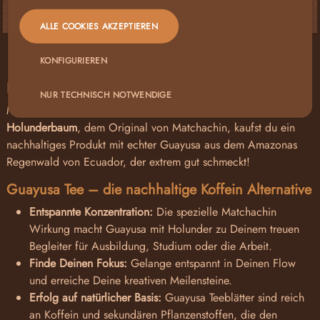
ALLE COOKIES AKZEPTIEREN
BESCHREIBUNG
KONFIGURIEREN
Entdecke eine wahre Geschmacksexplosion!
NUR TECHNISCH NOTWENDIGE
Mit unserem
BIO Guayusa-Tee mit Blüten
vom
schwarzen
Holunderbaum
, dem Original von Matchachin, kaufst du ein
nachhaltiges Produkt mit echter Guayusa aus dem Amazonas
Regenwald von Ecuador, der extrem gut schmeckt!
Guayusa Tee – die nachhaltige Koffein Alternative
Entspannte Konzentration:
Die spezielle Matchachin
Wirkung macht Guayusa mit Holunder zu Deinem treuen
Begleiter für Ausbildung, Studium oder die Arbeit.
Finde Deinen Fokus:
Gelange entspannt in Deinen Flow
und erreiche Deine kreativen Meilensteine.
Erfolg auf natürlicher Basis:
Guayusa Teeblätter sind reich
an Koffein und sekundären Pflanzenstoffen, die den