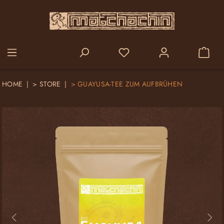
alt springen
HOME
>
STORE
>
GUAYUSA-TEE ZUM AUFBRÜHEN
Bildergalerie überspringen