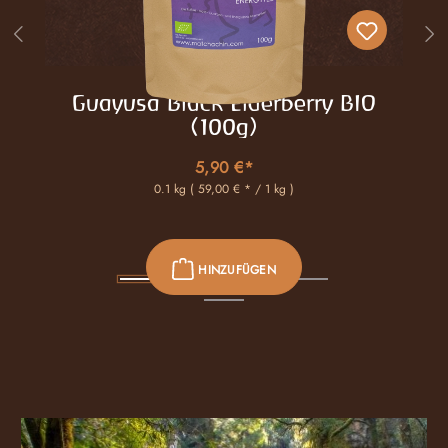
Guayusa Black Elderberry BIO
(100g)
5,90 €*
0.1 kg
( 59,00 € * / 1 kg )
HINZUFÜGEN