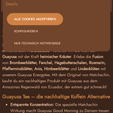
Details.
ALLE COOKIES AKZEPTIEREN
BESCHREIBUNG
Erlebe wie Guayusa Deine Morgenroutine
KONFIGURIEREN
verändert!
NUR TECHNISCH NOTWENDIGE
Mit unserem
BIO Guayusa Good Morning Tee
, einem herrlich
erfrischendem
Frühstückstee
-
vereinen wir die Kraft der
Guayusa
mit der Kraft
heimischer Kräuter
. Erlebe die
Fusion
von
Brombeerblätter, Fenchel, Hagebuttenschalen, Rosmarin,
Pfefferminzblätter, Anis, Himbeerblätter
und
Lindenblüten
mit
unserem Guayusa Energytee. Mit dem Original von Matchachin,
kaufst du ein nachhaltiges Produkt mit Guayusa aus dem
Amazonas Regenwald von Ecuador, der extrem gut schmeckt!
Guayusa Tee – die nachhaltige Koffein Alternative
Entspannte Konzentration:
Die spezielle Matchachin
Wirkung macht Guayusa Good Morning zu Deinem treuen