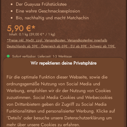
Der Guayusa Frühstückstee
Eine wahre Geschmacksexplosion
Bio, nachhaltig und macht Matchachin
5,90 €*
Inhalt:
0.1 kg
(59,00 €* / 1 kg)
*Preise inkl. MwSt. zzgl. Versandkosten. Versandkostenfrei innerhalb
Deutschlands ab 59€ - Österreich ab 69€ - EU ab 89€ - Schweiz ab 119€.
Sofort verfügbar, Lieferzeit: 1-3 Werktage
Wir repektieren deine Privatsphäre
Produkt Anzahl: Gib den gewünschten Wert e
Für die optimale Funktion dieser Webseite, sowie die
ordnungsgemäße Nutzung von Social Media und
Werbung, empfohlen wir dir der Nutzung von Cookies
IN DEN WARENKORB
zuzustimmen. Social Media Cookies und Werbecookies
von Drittanbietern geben dir Zugriff zu Social Media
Zum Merkzettel hinzufügen
Funktionalitäten und personalisierter Werbung. Klicke auf
Bestelle für +
59,00 €
und Du erhältst Deine Bestellung
'Details' oder besuche unsere Datenschutzerklärung um
versandkostenfrei*
mehr über unsere Cookies zu erfahren.