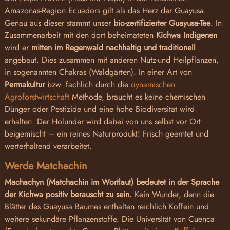
Amazonas-Region Ecuadors gilt als das Herz der Guayusa.
Genau aus dieser stammt unser
bio-zertifizierter Guayusa-Tee
. In
Zusammenarbeit mit den dort beheimateten
Kichwa Indigenen
wird er
mitten im Regenwald nachhaltig und traditionell
angebaut. Dies zusammen mit anderen Nutz-und Heilpflanzen,
in sogenannten Chakras (Waldgärten). In einer Art von
Permakultur
bzw. fachlich durch die
dynamischen
Agroforstwirtschaft
Methode, braucht es keine chemischen
Dünger oder Pestizide und eine hohe Biodiversität wird
erhalten. Der Holunder wird dabei von uns selbst vor Ort
beigemischt – ein reines Naturprodukt! Frisch geerntet und
werterhaltend verarbeitet.
Werde Matchachin
Machachyn (Matchachin im Wortlaut) bedeutet in der Sprache
der Kichwa positiv berauscht zu sein.
Kein Wunder, denn die
Blätter des Guayusa Baumes enthalten reichlich Koffein und
weitere sekundäre Pflanzenstoffe. Die Universität von Cuenca